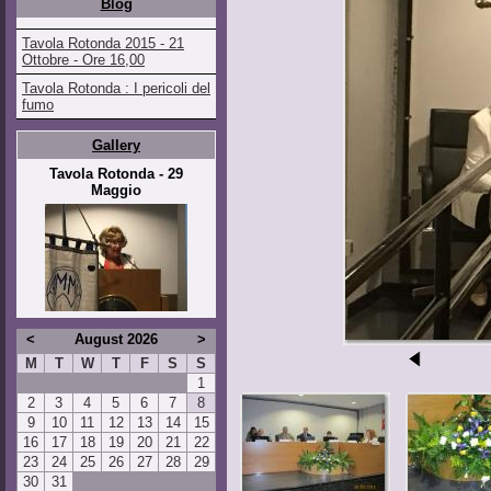
Blog
Tavola Rotonda 2015 - 21
Ottobre - Ore 16,00
Tavola Rotonda : I pericoli del
fumo
Gallery
Tavola Rotonda - 29
Maggio
<
August 2026
>
M
T
W
T
F
S
S
1
2
3
4
5
6
7
8
9
10
11
12
13
14
15
16
17
18
19
20
21
22
23
24
25
26
27
28
29
30
31