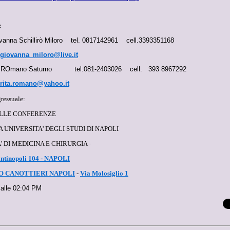
:
ovanna Schillirò Miloro tel. 0817142961 cell.3393351168
giovanna_miloro@live.it
ta ROmano Saturno tel.081-2403026 cell. 393 8967292
rita.romano@yahoo.it
ressuale:
ELLE CONFERENZE
 UNIVERSITA' DEGLI STUDI DI NAPOLI
' DI MEDICINA E CHIRURGIA -
antinopoli 104 - NAPOLI
O CANOTTIERI NAPOLI
-
Via Molosiglio 1
 alle 02:04 PM