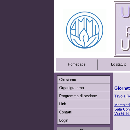
Homepage
Lo statuto
Chi siamo
Organigramma
Giornat
Programma di sezione
Tavola R
Link
Mercoledì
Sala Conf
Contatti
Via G. B
Login