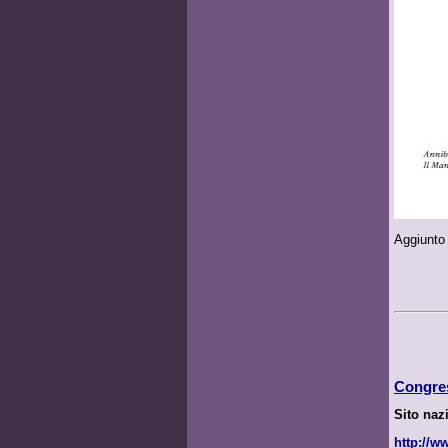
Aggiunto
Congres
Sito naz
http://w