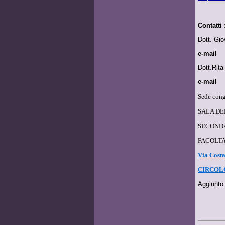
Contatti 
Dott. Gi
e-mail
Dott.Ri
e-mail
Sede cong
SALA D
SECONDA
FACOLTA
Via Cost
CI
RCOL
Aggiunto