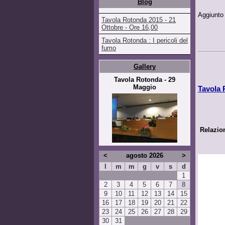
Blog
Aggiunto
Tavola Rotonda 2015 - 21
Ottobre - Ore 16,00
Tavola Rotonda : I pericoli del
fumo
Gallery
Tavola Rotonda - 29
Maggio
Tavola 
Relazion
<
agosto 2026
>
l
m
m
g
v
s
d
1
2
3
4
5
6
7
8
9
10
11
12
13
14
15
16
17
18
19
20
21
22
23
24
25
26
27
28
29
30
31